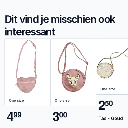
Dit vind je misschien ook
interessant
One size
2
5
0
One size
One size
4
3
9
9
0
0
Tas - Goud