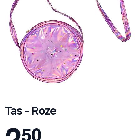
Tas - Roze
2
5
0