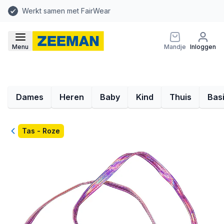
Werkt samen met FairWear
Menu
Mandje
Inloggen
Dames
Heren
Baby
Kind
Thuis
Bas
Terug
Tas - Roze