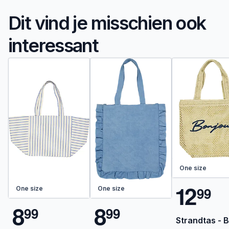
Dit vind je misschien ook
interessant
One size
1
2
9
9
One size
One size
8
8
9
9
9
9
Strandtas - 