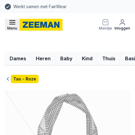
Werkt samen met FairWear
Menu
Mandje
Inloggen
Dames
Heren
Baby
Kind
Thuis
Bas
Terug
Tas - Roze