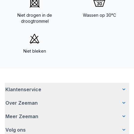
Niet drogen in de
Wassen op 30°C
droogtrommel
Niet bleken
Klantenservice
Over Zeeman
Veelgestelde vragen
Contact
Meer Zeeman
Wie wij zijn
Bezorgen
Ons verhaal
Betalen
Volg ons
Veiligheidswaarschuwing
Hoe wij verantwoord ondernemen
Retourneren