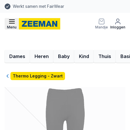
Werkt samen met FairWear
Menu
Mandje
Inloggen
Dames
Heren
Baby
Kind
Thuis
Bas
Terug
Thermo Legging - Zwart