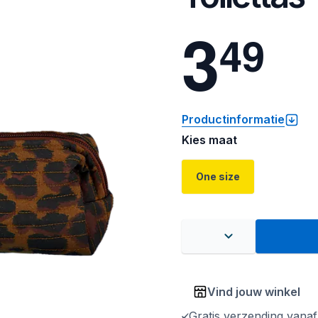
3
4
9
Productinformatie
Kies maat
One size
Vind jouw winkel
Gratis verzending vana