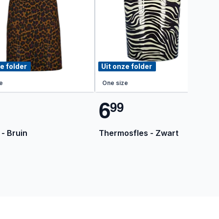
e folder
Uit onze folder
e
One size
6
9
9
 - Bruin
Thermosfles - Zwart