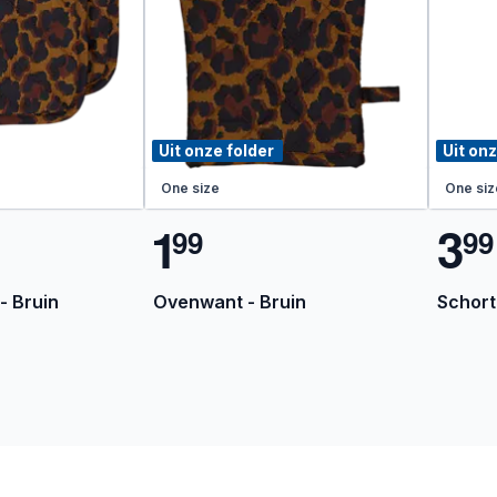
Uit onze folder
Uit onz
One size
One siz
1
3
9
9
9
9
- Bruin
Ovenwant - Bruin
Schort