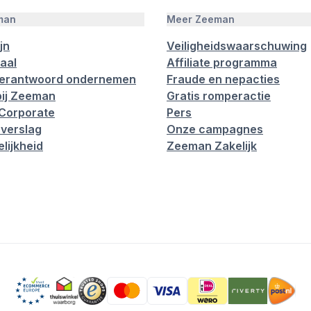
man
Meer Zeeman
jn
Veiligheidswaarschuwing
aal
Affiliate programma
verantwoord ondernemen
Fraude en nepacties
ij Zeeman
Gratis romperactie
Corporate
Pers
verslag
Onze campagnes
lijkheid
Zeeman Zakelijk