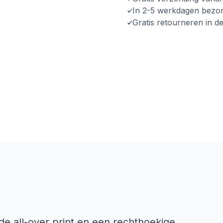
In 2-5 werkdagen bezo
Gratis retourneren in d
de all-over print en een rechthoekige