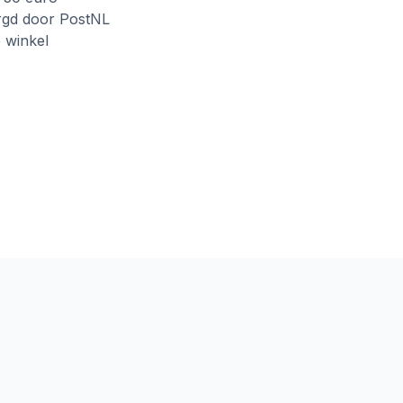
rgd door PostNL
e winkel