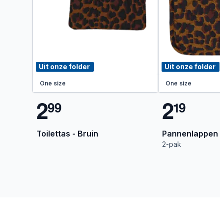
Uit onze folder
Uit onze folder
One size
One size
2
2
9
9
1
9
Toilettas - Bruin
Pannenlappen 
2-pak