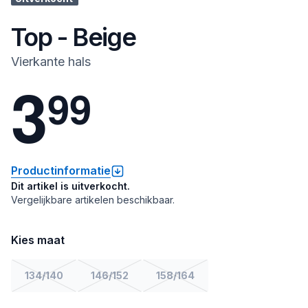
Top - Beige
Vierkante hals
3
9
9
Productinformatie
Dit artikel is uitverkocht.
Vergelijkbare artikelen beschikbaar.
Kies maat
134/140
146/152
158/164