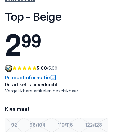
Top - Beige
2
9
9
5.00
/
5.00
Productinformatie
Dit artikel is uitverkocht.
Vergelijkbare artikelen beschikbaar.
Kies maat
92
98/104
110/116
122/128