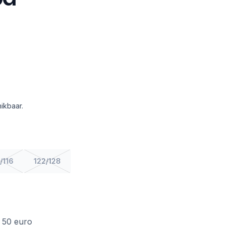
ikbaar.
/116
122/128
f 50 euro