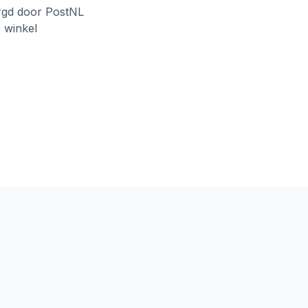
rgd door PostNL
e winkel