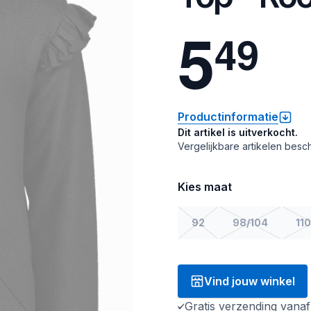
5
4
9
Productinformatie
Dit artikel is uitverkocht.
Vergelijkbare artikelen besch
Kies maat
92
98/104
110
Vind jouw winkel
Gratis verzending vana