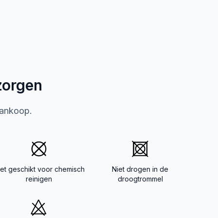
zorgen
aankoop.
iet geschikt voor chemisch
Niet drogen in de
reinigen
droogtrommel