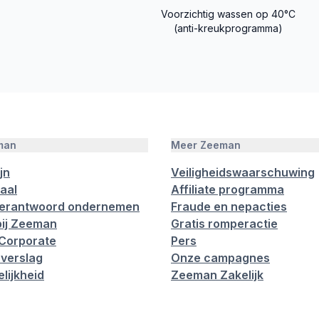
Voorzichtig wassen op 40°C
(anti-kreukprogramma)
man
Meer Zeeman
jn
Veiligheidswaarschuwing
aal
Affiliate programma
verantwoord ondernemen
Fraude en nepacties
ij Zeeman
Gratis romperactie
Corporate
Pers
verslag
Onze campagnes
lijkheid
Zeeman Zakelijk