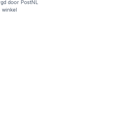
rgd door PostNL
e winkel