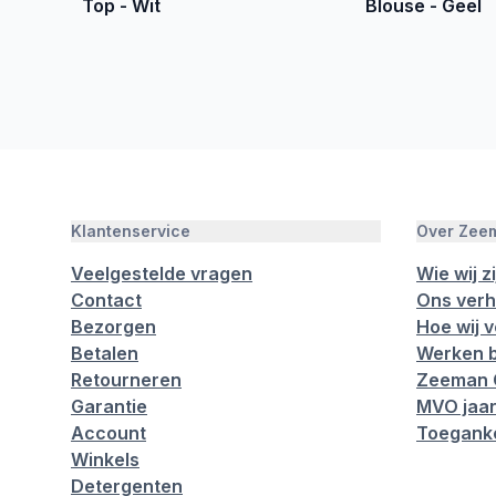
Top - Wit
Blouse - Geel
Klantenservice
Over Zee
Veelgestelde vragen
Wie wij zi
Contact
Ons verh
Bezorgen
Hoe wij 
Betalen
Werken b
Retourneren
Zeeman 
Garantie
MVO jaar
Account
Toeganke
Winkels
Detergenten