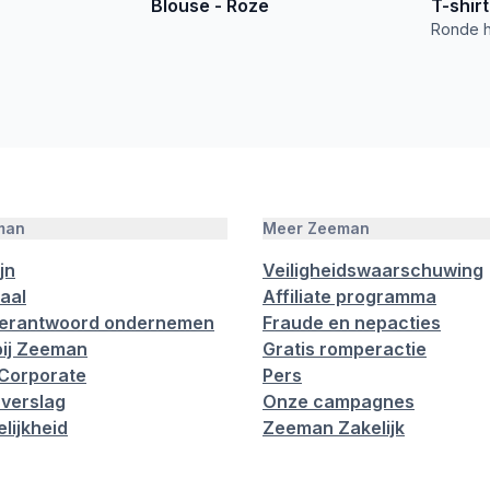
Blouse - Roze
T-shirt
Ronde h
man
Meer Zeeman
jn
Veiligheidswaarschuwing
aal
Affiliate programma
verantwoord ondernemen
Fraude en nepacties
ij Zeeman
Gratis romperactie
Corporate
Pers
verslag
Onze campagnes
lijkheid
Zeeman Zakelijk