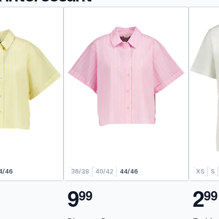
4/46
36/38
40/42
44/46
XS
S
9
2
9
9
9
9