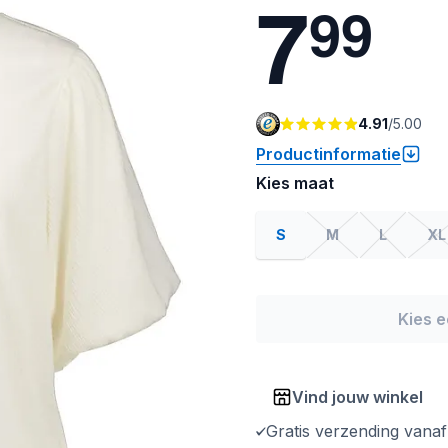
7
9
9
4.91
/
5.00
Productinformatie
Kies maat
S
M
L
XL
Kies 
Vind jouw winkel
Gratis verzending vana