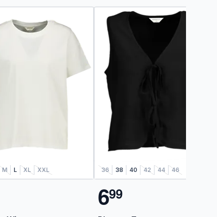
M
L
XL
XXL
36
38
40
42
44
46
6
9
9