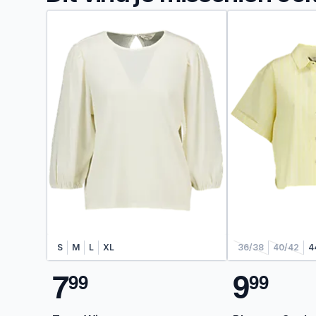
S
M
L
XL
36/38
40/42
4
7
9
9
9
9
9