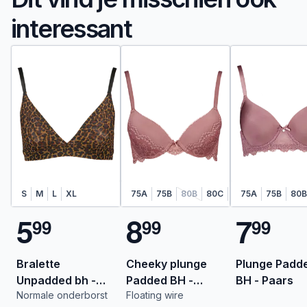
interessant
S
M
L
XL
75A
75B
80B
80C
85B
75A
85C
75B
90B
80B
5
8
7
9
9
9
9
9
9
Bralette
Cheeky plunge
Plunge Padd
Unpadded bh -
Padded BH -
BH - Paars
Normale onderborst
Floating wire
Multi-color
Paars