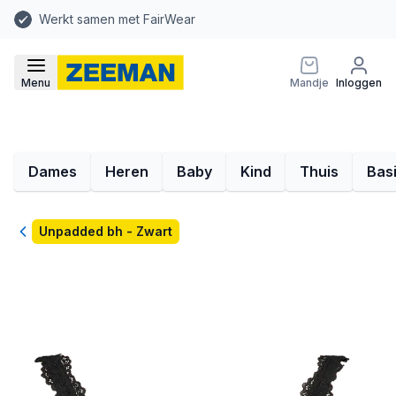
Werkt samen met FairWear
Menu
Mandje
Inloggen
Dames
Heren
Baby
Kind
Thuis
Bas
Terug
Unpadded bh - Zwart