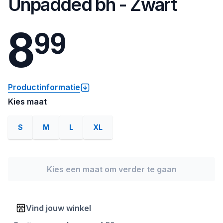
Unpadded bh - Zwart
8
9
9
Productinformatie
Kies maat
S
M
L
XL
Kies een maat om verder te gaan
Vind jouw winkel