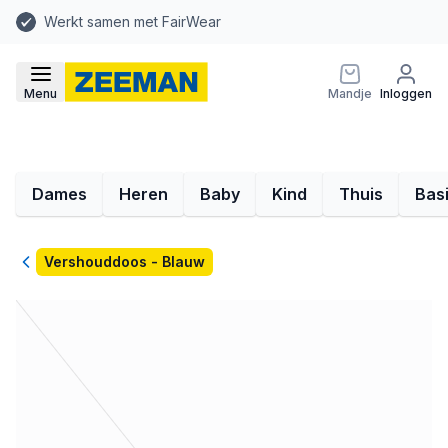
Werkt samen met FairWear
Menu
Mandje
Inloggen
Dames
Heren
Baby
Kind
Thuis
Bas
Terug
Vershouddoos - Blauw