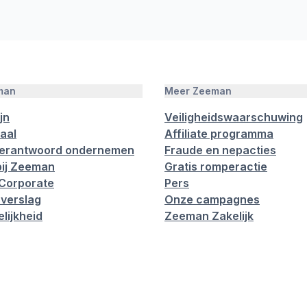
man
Meer Zeeman
jn
Veiligheidswaarschuwing
aal
Affiliate programma
verantwoord ondernemen
Fraude en nepacties
ij Zeeman
Gratis romperactie
Corporate
Pers
verslag
Onze campagnes
lijkheid
Zeeman Zakelijk