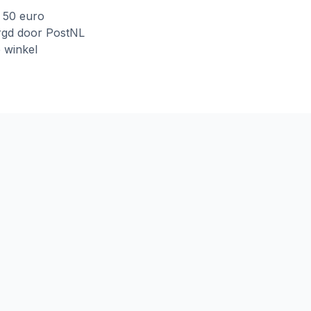
f 50 euro
rgd door PostNL
e winkel