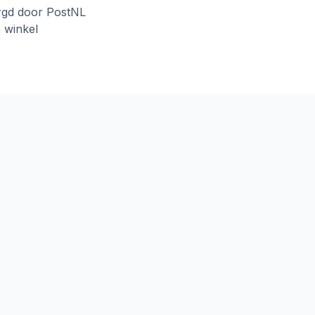
rgd door PostNL
e winkel