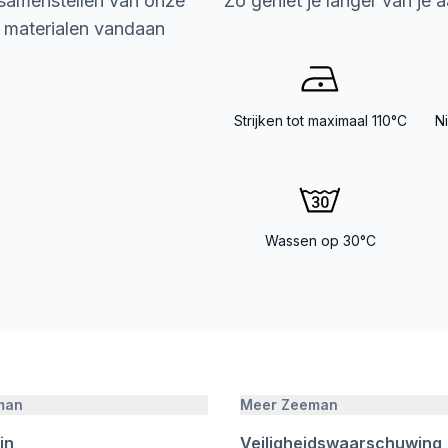
 samenstellen van onze
Zo geniet je langer van je 
e materialen vandaan
Strijken tot maximaal 110°C
N
Wassen op 30°C
man
Meer Zeeman
jn
Veiligheidswaarschuwing