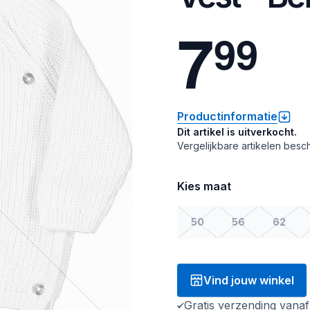
7
9
9
Productinformatie
Dit artikel is uitverkocht.
Vergelijkbare artikelen besch
Kies maat
50
56
62
Vind jouw winkel
Gratis verzending vana