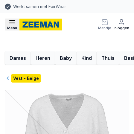
Werkt samen met FairWear
Menu
Mandje
Inloggen
Dames
Heren
Baby
Kind
Thuis
Bas
Terug
Vest - Beige