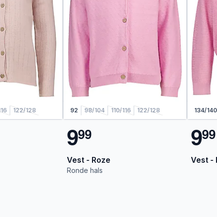
116
122/128
92
98/104
110/116
122/128
134/140
9
9
9
9
9
9
Vest - Roze
Vest -
Ronde hals