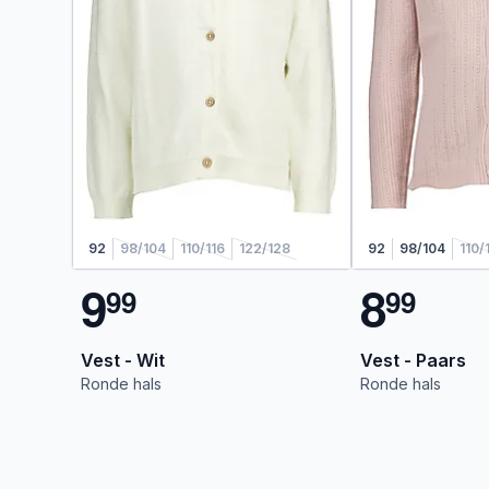
92
98/104
110/116
122/128
92
98/104
110/
9
8
9
9
9
9
Vest - Wit
Vest - Paars
Ronde hals
Ronde hals