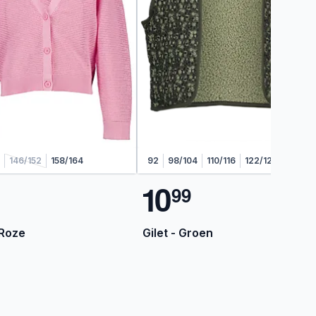
146/152
158/164
92
98/104
110/116
122/128
1
0
9
9
 Roze
Gilet - Groen