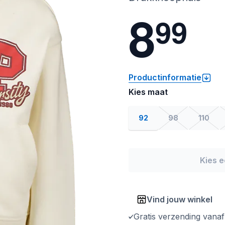
8
9
9
Productinformatie
Kies maat
92
98
110
Kies 
Vind jouw winkel
Gratis verzending vana