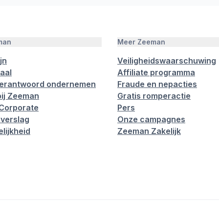
man
Meer Zeeman
jn
Veiligheidswaarschuwing
aal
Affiliate programma
verantwoord ondernemen
Fraude en nepacties
ij Zeeman
Gratis romperactie
Corporate
Pers
verslag
Onze campagnes
lijkheid
Zeeman Zakelijk