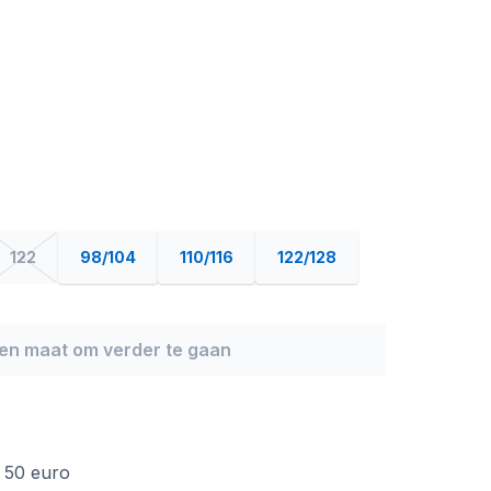
122
98/104
110/116
122/128
een maat om verder te gaan
f 50 euro