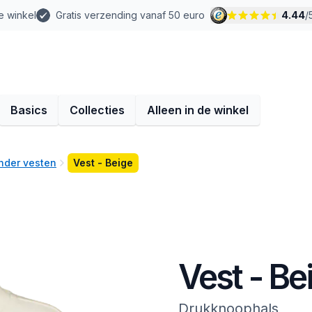
e winkel
Gratis verzending vanaf 50 euro
4.44
/
Basics
Collecties
Alleen in de winkel
nder vesten
Vest - Beige
Vest - Be
Drukknoophals