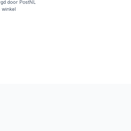
rgd door PostNL
e winkel