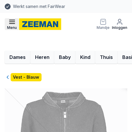
Werkt samen met FairWear
Menu
Mandje
Inloggen
Dames
Heren
Baby
Kind
Thuis
Bas
Terug
Vest - Blauw