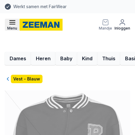
Werkt samen met FairWear
Menu
Mandje
Inloggen
Dames
Heren
Baby
Kind
Thuis
Bas
Terug
Vest - Blauw