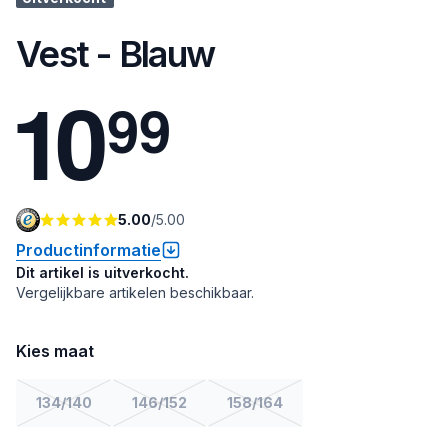
Vest - Blauw
1
0
9
9
5.00
/
5.00
Productinformatie
Dit artikel is uitverkocht.
Vergelijkbare artikelen beschikbaar.
Kies maat
134/140
146/152
158/164