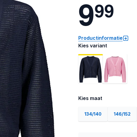
9
9
9
Productinformatie
Kies variant
Kies maat
134/140
146/152