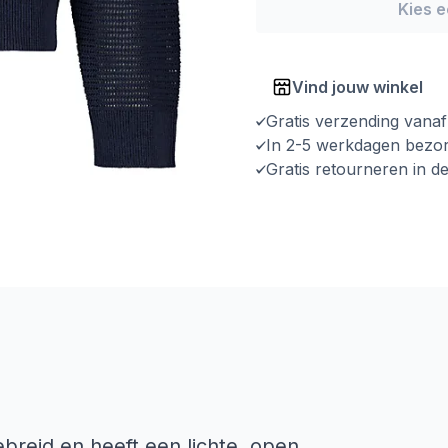
Kies 
Vind jouw winkel
Gratis verzending vana
In 2-5 werkdagen bezo
Gratis retourneren in d
ebreid en heeft een lichte, open