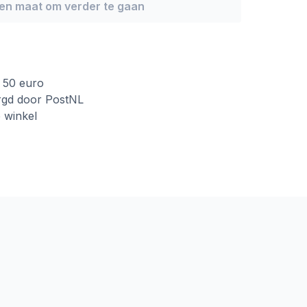
een maat om verder te gaan
f 50 euro
rgd door PostNL
e winkel