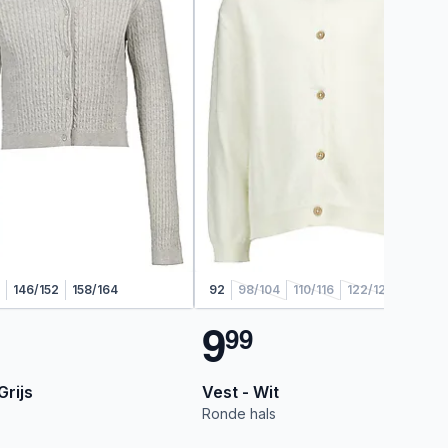
146/152
158/164
92
98/104
110/116
122/128
9
9
9
Grijs
Vest - Wit
Ronde hals