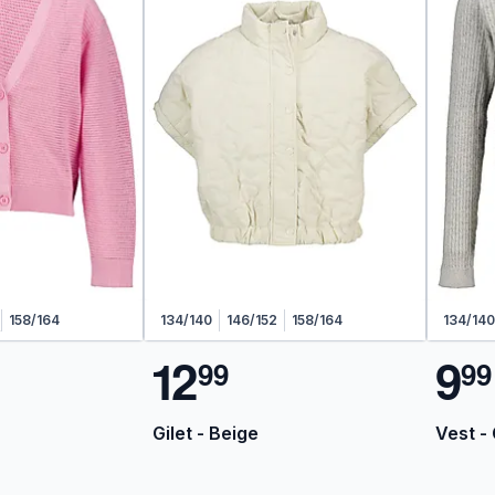
158/164
134/140
146/152
158/164
134/140
1
2
9
9
9
9
9
Gilet - Beige
Vest - 