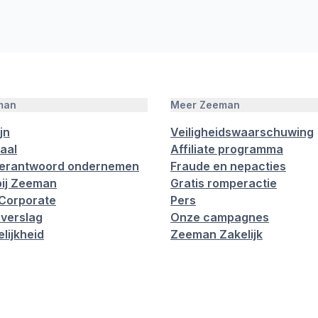
man
Meer Zeeman
jn
Veiligheidswaarschuwing
aal
Affiliate programma
verantwoord ondernemen
Fraude en nepacties
ij Zeeman
Gratis romperactie
Corporate
Pers
verslag
Onze campagnes
lijkheid
Zeeman Zakelijk