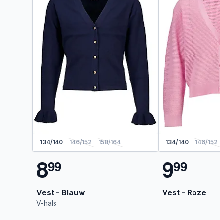
134/140
146/152
158/164
134/140
146/152
8
9
9
9
9
9
Vest - Blauw
Vest - Roze
V-hals