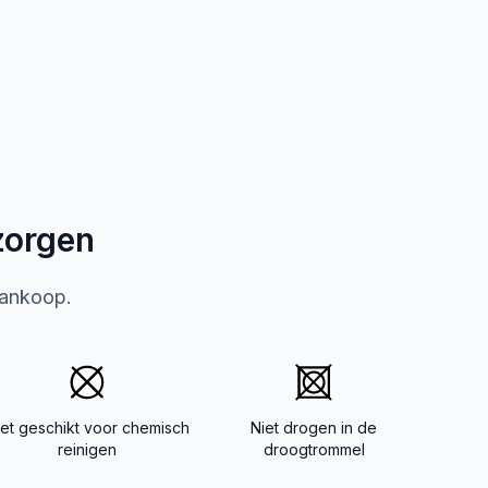
zorgen
aankoop.
iet geschikt voor chemisch
Niet drogen in de
reinigen
droogtrommel