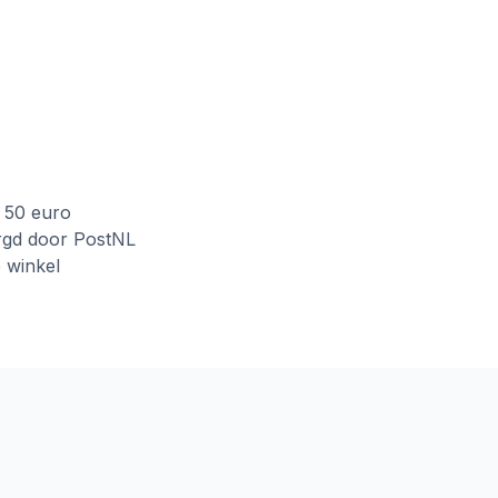
f 50 euro
rgd door PostNL
e winkel