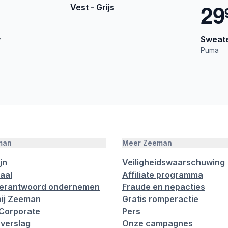
2
9
Vest - Grijs
w
Sweate
Puma
man
Meer Zeeman
jn
Veiligheidswaarschuwing
aal
Affiliate programma
verantwoord ondernemen
Fraude en nepacties
ij Zeeman
Gratis romperactie
Corporate
Pers
verslag
Onze campagnes