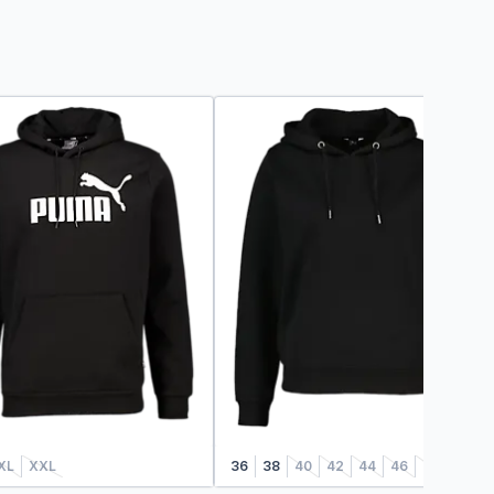
XL
XXL
36
38
40
42
44
46
48