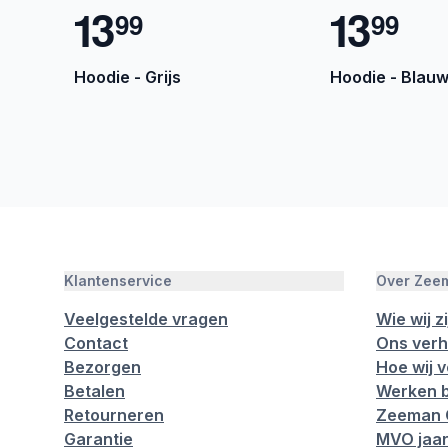
1
3
1
3
9
9
9
9
Hoodie - Grijs
Hoodie - Blau
Klantenservice
Over Zee
Veelgestelde vragen
Wie wij zi
Contact
Ons verh
Bezorgen
Hoe wij 
Betalen
Werken b
Retourneren
Zeeman 
Garantie
MVO jaar