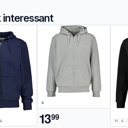
k interessant
S
1
3
9
9
L
M
L