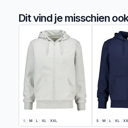
Dit vind je misschien oo
S
M
L
XL
XXL
S
M
L
XL
XX