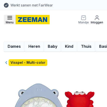
Werkt samen met FairWear
Menu
Mandje
Inloggen
Dames
Heren
Baby
Kind
Thuis
Bas
Terug
Visspel - Multi-color