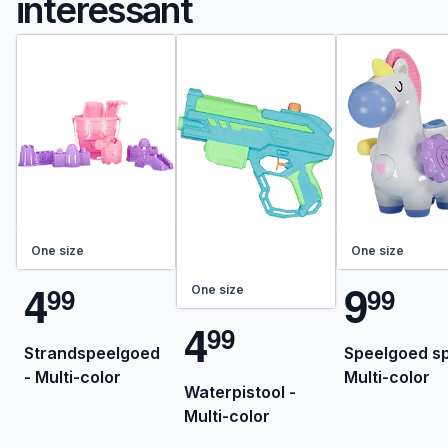
interessant
One size
One size
4
9
9
9
9
9
One size
4
9
9
Strandspeelgoed
Speelgoed sp
- Multi-color
Multi-color
Waterpistool -
Multi-color