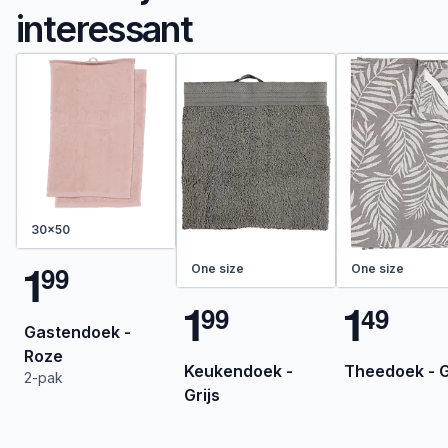
interessant
30x50
1
9
9
One size
One size
1
1
9
9
4
9
Gastendoek -
Roze
Keukendoek -
Theedoek - G
2-pak
Grijs