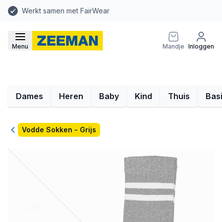
Werkt samen met FairWear
Menu
Mandje
Inloggen
Dames
Heren
Baby
Kind
Thuis
Bas
Terug
Vodde Sokken - Grijs