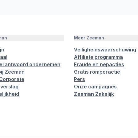
man
Meer Zeeman
jn
Veiligheidswaarschuwing
aal
Affiliate programma
verantwoord ondernemen
Fraude en nepacties
ij Zeeman
Gratis romperactie
Corporate
Pers
verslag
Onze campagnes
lijkheid
Zeeman Zakelijk