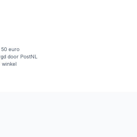
f 50 euro
rgd door PostNL
e winkel