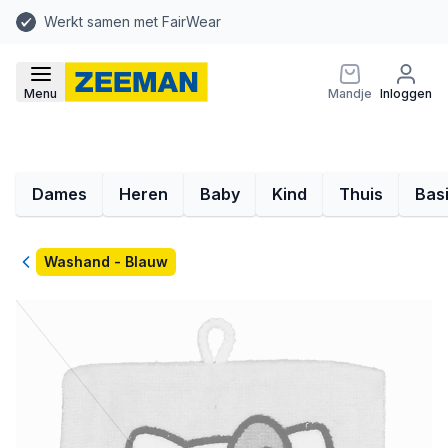
Werkt samen met FairWear
Menu
Mandje
Inloggen
Dames
Heren
Baby
Kind
Thuis
Bas
Terug
Washand - Blauw