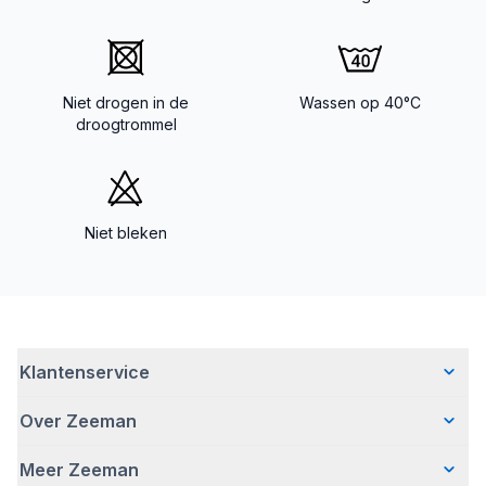
Niet drogen in de
Wassen op 40°C
droogtrommel
Niet bleken
Klantenservice
Over Zeeman
Veelgestelde vragen
Contact
Meer Zeeman
Wie wij zijn
Bezorgen