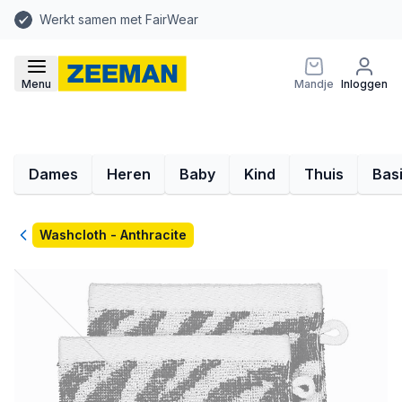
Werkt samen met FairWear
Menu
Mandje
Inloggen
Dames
Heren
Baby
Kind
Thuis
Bas
Terug
Washcloth - Anthracite