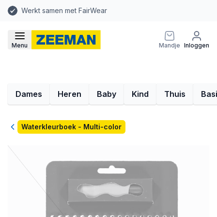
Werkt samen met FairWear
Menu
Mandje
Inloggen
Dames
Heren
Baby
Kind
Thuis
Bas
Terug
Waterkleurboek - Multi-color