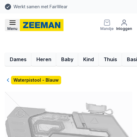
Werkt samen met FairWear
Menu
Mandje
Inloggen
Dames
Heren
Baby
Kind
Thuis
Bas
Terug
Waterpistool - Blauw