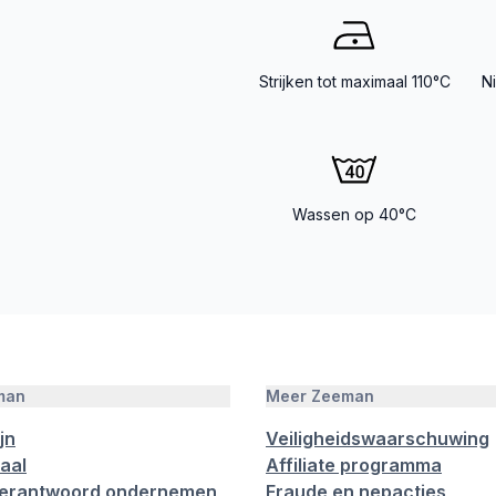
Strijken tot maximaal 110°C
N
Wassen op 40°C
man
Meer Zeeman
jn
Veiligheidswaarschuwing
aal
Affiliate programma
verantwoord ondernemen
Fraude en nepacties