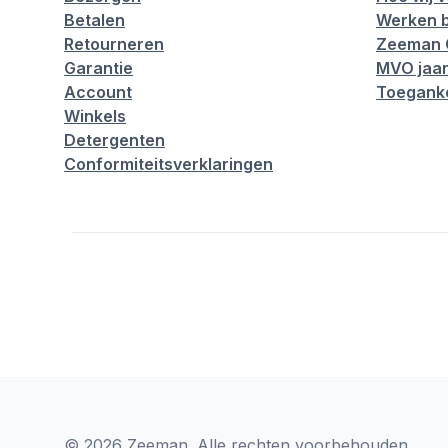
Betalen
Werken b
Retourneren
Zeeman 
Garantie
MVO jaar
Account
Toeganke
Winkels
Detergenten
Conformiteitsverklaringen
© 2026 Zeeman. Alle rechten voorbehouden.