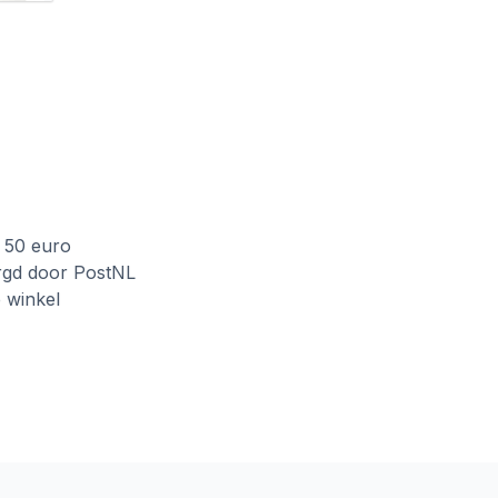
f 50 euro
rgd door PostNL
e winkel