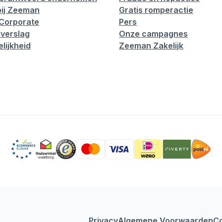
ij Zeeman
Gratis romperactie
Corporate
Pers
verslag
Onze campagnes
lijkheid
Zeeman Zakelijk
Privacy
Algemene Voorwaarden
C