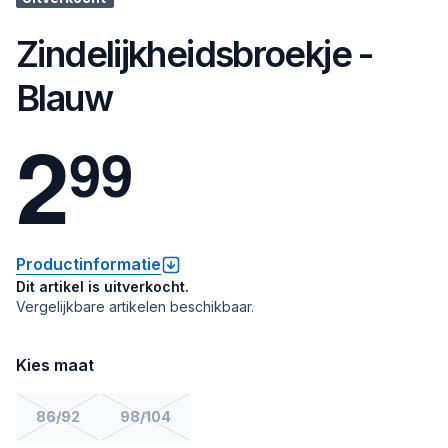
Zindelijkheidsbroekje -
Blauw
2
9
9
Productinformatie
Dit artikel is uitverkocht.
Vergelijkbare artikelen beschikbaar.
Kies maat
86/92
98/104