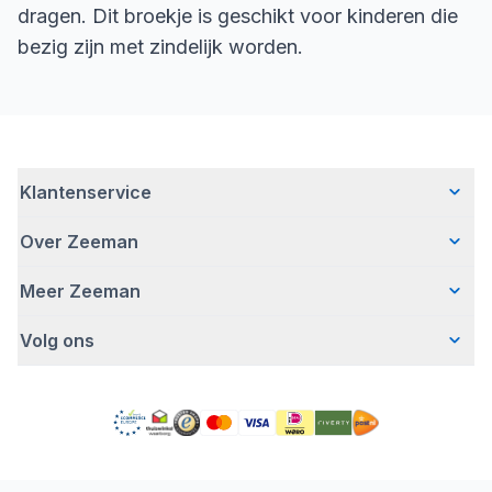
dragen. Dit broekje is geschikt voor kinderen die
bezig zijn met zindelijk worden.
Klantenservice
Over Zeeman
Veelgestelde vragen
Contact
Meer Zeeman
Wie wij zijn
Bezorgen
Ons verhaal
Betalen
Volg ons
Veiligheidswaarschuwing
Hoe wij verantwoord ondernemen
Retourneren
Affiliate programma
Werken bij Zeeman
Garantie
Facebook
Fraude en nepacties
Zeeman Corporate
Account
Pinterest
Gratis romperactie
MVO jaarverslag
Winkels
TikTok
Pers
Toegankelijkheid
Detergenten
YouTube
Onze campagnes
Conformiteitsverklaringen