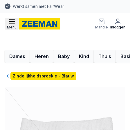
Werkt samen met FairWear
Menu
Mandje
Inloggen
Dames
Heren
Baby
Kind
Thuis
Bas
Terug
Zindelijkheidsbroekje - Blauw