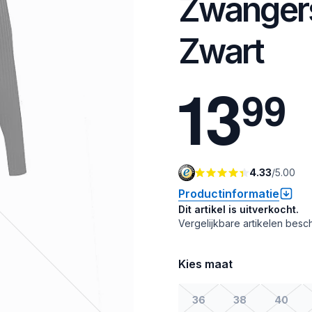
Zwangers
Zwart
1
3
9
9
4.33
/
5.00
Productinformatie
Dit artikel is uitverkocht.
Vergelijkbare artikelen besch
Kies maat
36
38
40