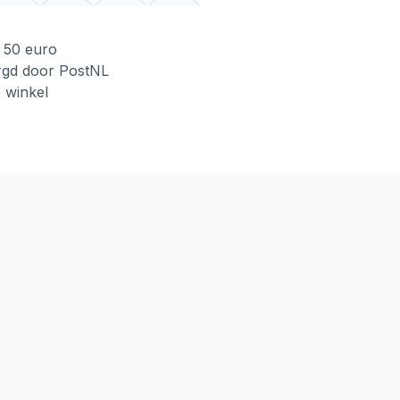
f 50 euro
rgd door PostNL
e winkel