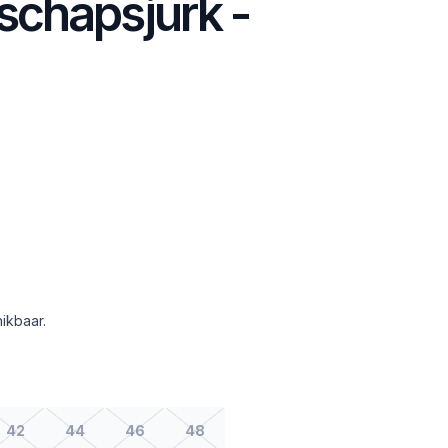
chapsjurk -
ikbaar.
42
44
46
48