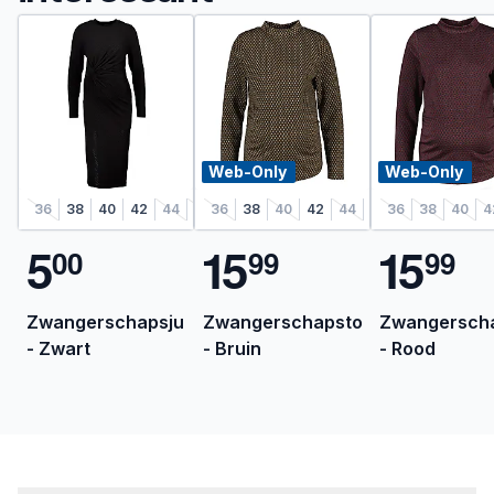
Web-Only
Web-Only
36
38
40
42
44
46
36
48
38
40
42
44
46
36
48
38
40
4
5
1
5
1
5
0
0
9
9
9
9
Zwangerschapsjurk
Zwangerschapstop
Zwangersch
- Zwart
- Bruin
- Rood