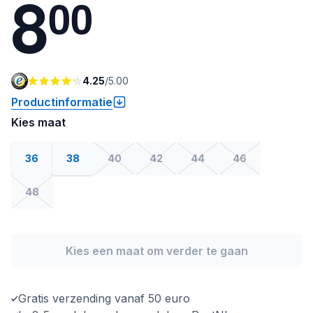
8
0
0
4.25
/
5.00
Productinformatie
Kies maat
36
38
40
42
44
46
48
Kies een maat om verder te gaan
Gratis verzending vanaf 50 euro