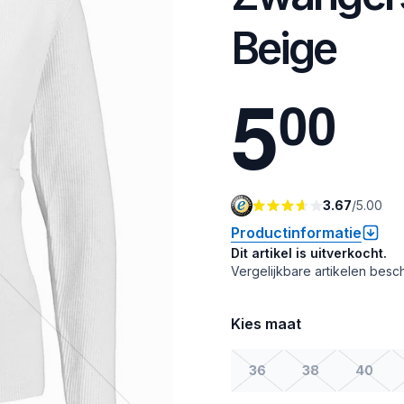
Beige
5
0
0
3.67
/
5.00
Productinformatie
Dit artikel is uitverkocht.
Vergelijkbare artikelen besch
Kies maat
36
38
40