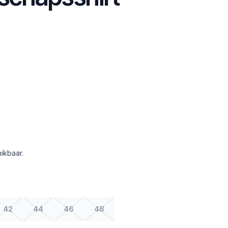
ikbaar.
42
44
46
48