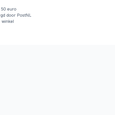
f 50 euro
rgd door PostNL
e winkel