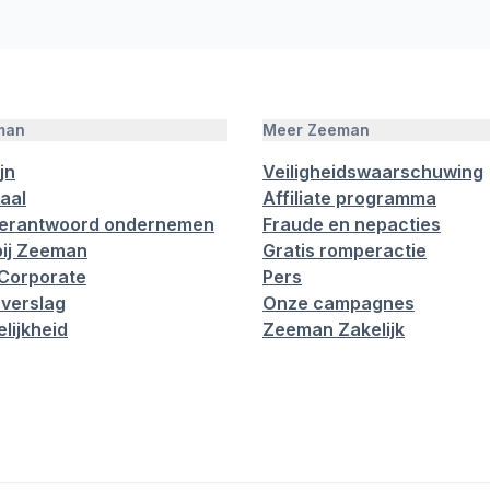
man
Meer Zeeman
jn
Veiligheidswaarschuwing
aal
Affiliate programma
verantwoord ondernemen
Fraude en nepacties
ij Zeeman
Gratis romperactie
Corporate
Pers
verslag
Onze campagnes
lijkheid
Zeeman Zakelijk