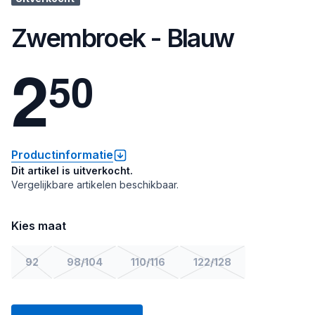
Zwembroek - Blauw
2
5
0
Productinformatie
Dit artikel is uitverkocht.
Vergelijkbare artikelen beschikbaar.
Kies maat
92
98/104
110/116
122/128