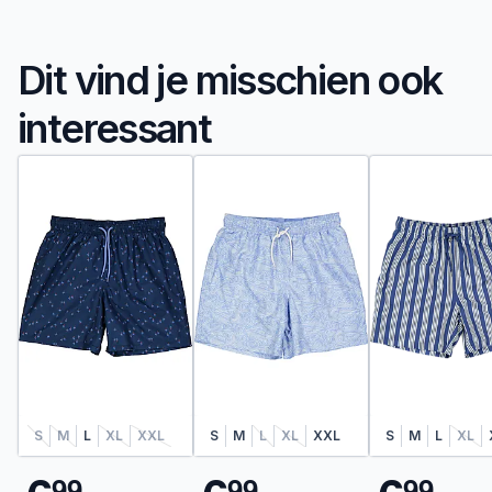
Dit vind je misschien ook
interessant
S
M
L
XL
XXL
S
M
L
XL
XXL
S
M
L
XL
9
9
9
9
9
9