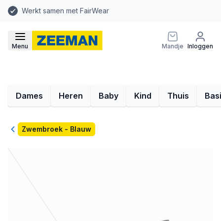
Werkt samen met FairWear
Menu
Mandje
Inloggen
Dames
Heren
Baby
Kind
Thuis
Bas
Terug
Zwembroek - Blauw