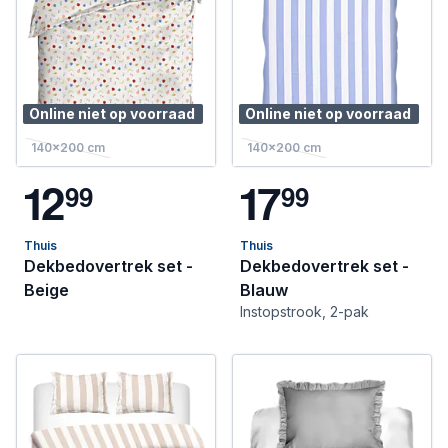
Online niet op voorraad
Online niet op voorraad
140x200 cm
140x200 cm
1
2
1
7
9
9
9
9
Thuis
Thuis
Dekbedovertrek set -
Dekbedovertrek set -
Beige
Blauw
Instopstrook, 2-pak