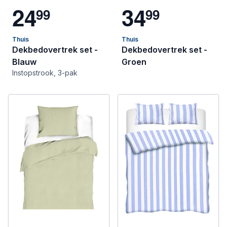
2
4
3
4
9
9
9
9
Thuis
Thuis
Dekbedovertrek set -
Dekbedovertrek set -
Blauw
Groen
Instopstrook, 3-pak