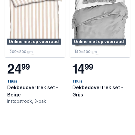
Online niet op voorraad
Online niet op voorraad
200x200 cm
140x200 cm
2
4
1
4
9
9
9
9
Thuis
Thuis
Dekbedovertrek set -
Dekbedovertrek set -
Beige
Grijs
Instopstrook, 3-pak