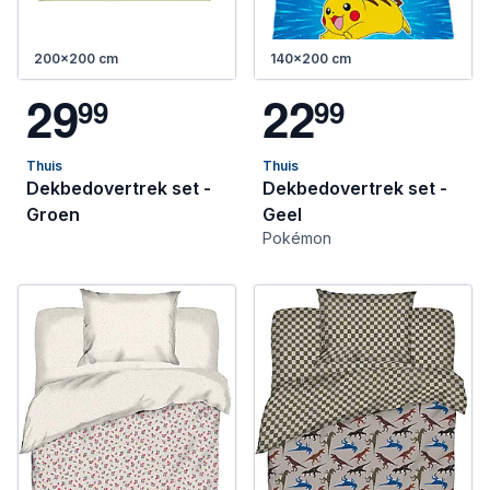
200x200 cm
140x200 cm
2
9
2
2
9
9
9
9
Thuis
Thuis
Dekbedovertrek set -
Dekbedovertrek set -
Groen
Geel
Pokémon