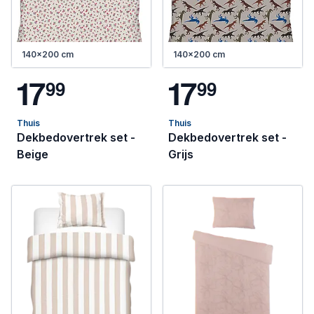
140x200 cm
140x200 cm
1
7
1
7
9
9
9
9
Thuis
Thuis
Dekbedovertrek set -
Dekbedovertrek set -
Beige
Grijs