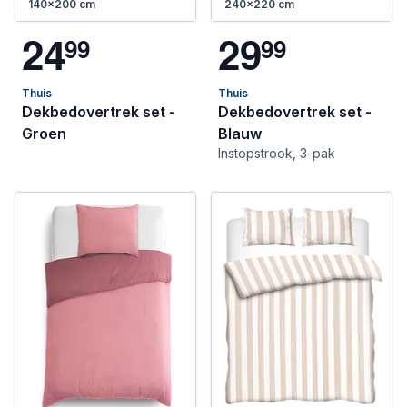
140x200 cm
240x220 cm
2
4
2
9
9
9
9
9
Thuis
Thuis
Dekbedovertrek set -
Dekbedovertrek set -
Groen
Blauw
Instopstrook, 3-pak