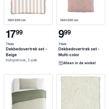
140x200 cm
140x200 cm
1
7
9
9
9
9
9
Thuis
Thuis
Dekbedovertrek set -
Dekbedovertrek set -
Beige
Multi-color
Instopstrook, 2-pak
Alleen in de winkel