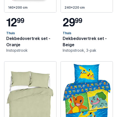
140x200 cm
240x220 cm
1
2
2
9
9
9
9
9
Thuis
Thuis
Dekbedovertrek set -
Dekbedovertrek set -
Oranje
Beige
Instopstrook
Instopstrook, 3-pak