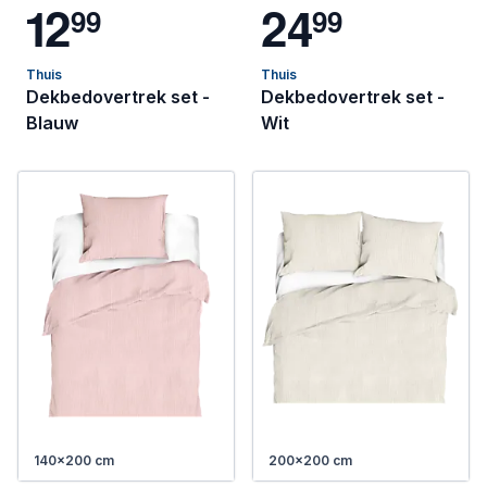
1
2
2
4
9
9
9
9
Thuis
Thuis
Dekbedovertrek set -
Dekbedovertrek set -
Blauw
Wit
140x200 cm
200x200 cm