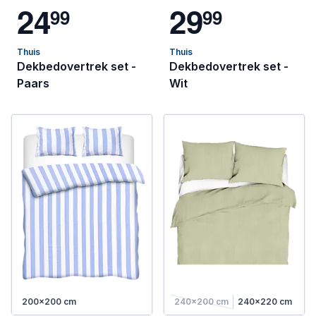
2
4
2
9
9
9
9
9
Thuis
Thuis
Dekbedovertrek set -
Dekbedovertrek set -
Paars
Wit
200x200 cm
240x200 cm
240x220 cm