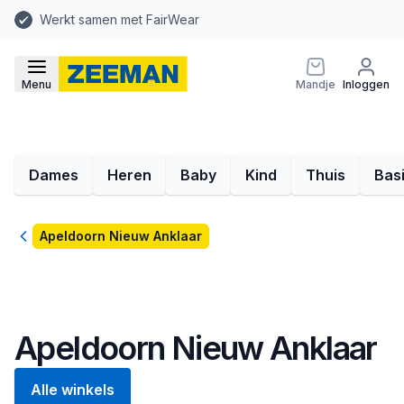
Werkt samen met FairWear
Menu
Mandje
Inloggen
Dames
Heren
Baby
Kind
Thuis
Bas
Terug
Apeldoorn Nieuw Anklaar
Apeldoorn Nieuw Anklaar
Alle winkels