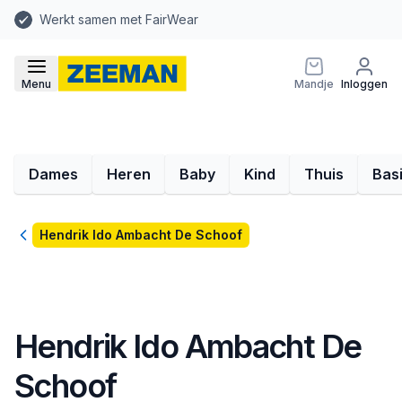
Werkt samen met FairWear
Menu
Mandje
Inloggen
Dames
Heren
Baby
Kind
Thuis
Bas
Terug
Hendrik Ido Ambacht De Schoof
Hendrik Ido Ambacht De
Schoof