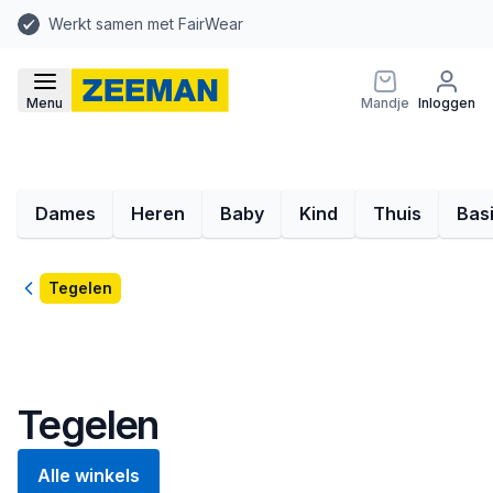
Werkt samen met FairWear
Menu
Mandje
Inloggen
Dames
Heren
Baby
Kind
Thuis
Bas
Terug
Tegelen
Tegelen
Alle winkels