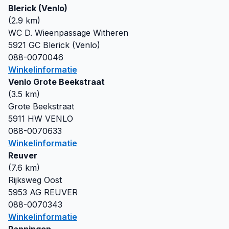
Blerick (Venlo)
(
2.9
km)
WC D. Wieenpassage Witheren
5921 GC
Blerick (Venlo)
088-0070046
Winkelinformatie
Venlo Grote Beekstraat
(
3.5
km)
Grote Beekstraat
5911 HW
VENLO
088-0070633
Winkelinformatie
Reuver
(
7.6
km)
Rijksweg Oost
5953 AG
REUVER
088-0070343
Winkelinformatie