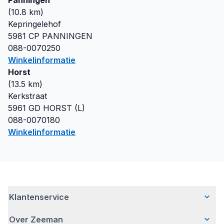
Panningen
(
10.8
km)
Kepringelehof
5981 CP
PANNINGEN
088-0070250
Winkelinformatie
Horst
(
13.5
km)
Kerkstraat
5961 GD
HORST (L)
088-0070180
Winkelinformatie
Klantenservice
Over Zeeman
Veelgestelde vragen