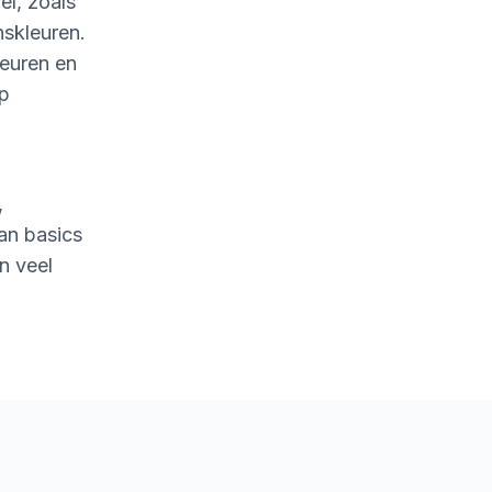
l, zoals
nskleuren.
leuren en
op
,
an basics
n veel