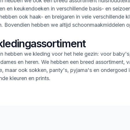
n hebben we ook een breed assortiment huishoudtextie
n en keukendoeken in verschillende basis- en seizoe
ebben ook haak- en breigaren in vele verschillende k
en. Bovendien hebben we altijd schoonmaakmiddelen 
kledingassortiment
n hebben we kleding voor het hele gezin: voor baby's
 dames en heren. We hebben een breed assortiment, v
rie, maar ook sokken, panty's, pyjama's en ondergoed i
nde kleuren en prints.