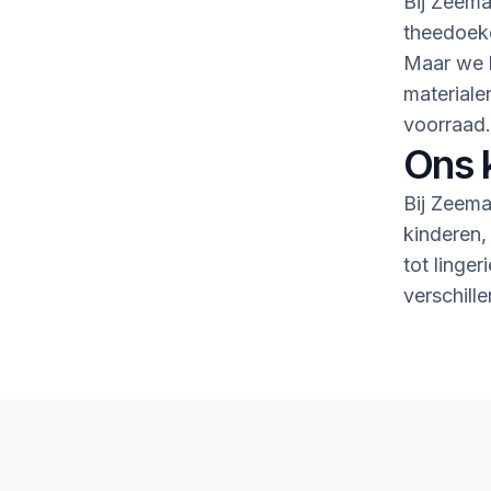
Bij Zeema
theedoeke
Maar we h
material
voorraad.
Ons 
Bij Zeema
kinderen,
tot linge
verschille