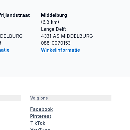
rijlandstraat
Middelburg
(
6.8
km)
Lange Delft
DDELBURG
4331 AS
MIDDELBURG
3
088-0070153
atie
Winkelinformatie
Volg ons
Facebook
Pinterest
TikTok