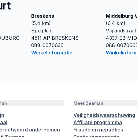
urt
Breskens
Middelburg V
(
5.4
km)
(
6.4
km)
Spuiplein
Vrijlandstraat
OUBURG
4511 AP
BRESKENS
4337 EB
MI
088-0070636
088-007060
Winkelinformatie
Winkelinform
man
Meer Zeeman
jn
Veiligheidswaarschuwing
aal
Affiliate programma
verantwoord ondernemen
Fraude en nepacties