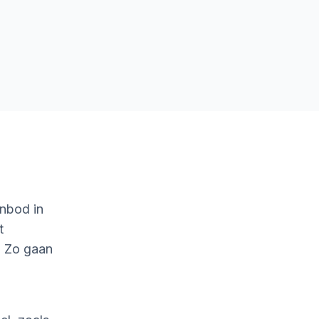
nbod in
t
. Zo gaan