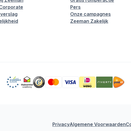
ij Zeeman
Gratis romperactie
Corporate
Pers
verslag
Onze campagnes
lijkheid
Zeeman Zakelijk
Privacy
Algemene Voorwaarden
C