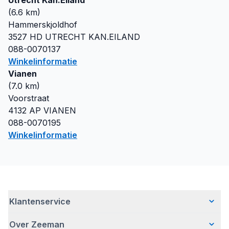
Utrecht Kan.Eiland
(
6.6
km)
Hammerskjoldhof
3527 HD
UTRECHT KAN.EILAND
088-0070137
Winkelinformatie
Vianen
(
7.0
km)
Voorstraat
4132 AP
VIANEN
088-0070195
Winkelinformatie
Klantenservice
Over Zeeman
Veelgestelde vragen