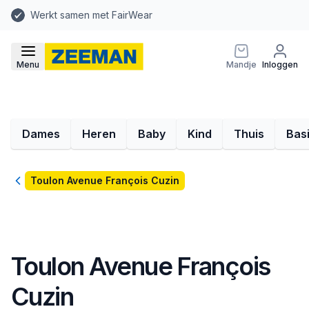
Werkt samen met FairWear
Menu
Mandje
Inloggen
Dames
Heren
Baby
Kind
Thuis
Bas
Terug
Toulon Avenue François Cuzin
Toulon Avenue François
Cuzin