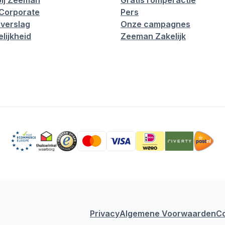
ij Zeeman
Gratis romperactie
Corporate
Pers
verslag
Onze campagnes
lijkheid
Zeeman Zakelijk
Privacy
Algemene Voorwaarden
C