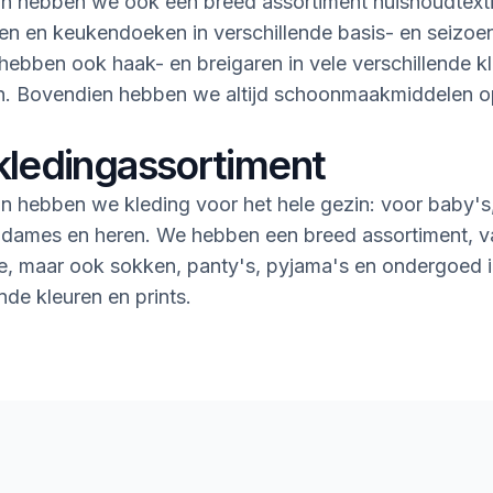
n hebben we ook een breed assortiment huishoudtextie
n en keukendoeken in verschillende basis- en seizoe
ebben ook haak- en breigaren in vele verschillende k
en. Bovendien hebben we altijd schoonmaakmiddelen 
kledingassortiment
n hebben we kleding voor het hele gezin: voor baby's
 dames en heren. We hebben een breed assortiment, v
rie, maar ook sokken, panty's, pyjama's en ondergoed i
nde kleuren en prints.