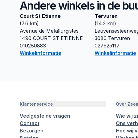
Andere winkels in de bu
Court St Etienne
Tervuren
(
7.6
km)
(
14.2
km)
Avenue de Metallurgistes
Leuvensesteenwe
1490
COURT ST ETIENNE
3080
Tervuren
010280883
027925117
Winkelinformatie
Winkelinformatie
Klantenservice
Over Zee
Veelgestelde vragen
Wie wij zi
Contact
Ons verh
Bezorgen
Hoe wij 