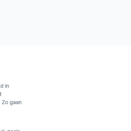
d in
t
. Zo gaan