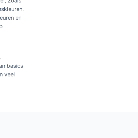
l, zoals
nskleuren.
leuren en
op
,
an basics
n veel