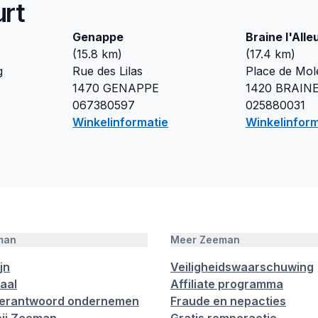
urt
Genappe
Braine l'Alle
(
15.8
km)
(
17.4
km)
g
Rue des Lilas
Place de Mol
1470
GENAPPE
1420
BRAINE
067380597
025880031
Winkelinformatie
Winkelinform
man
Meer Zeeman
jn
Veiligheidswaarschuwing
aal
Affiliate programma
verantwoord ondernemen
Fraude en nepacties