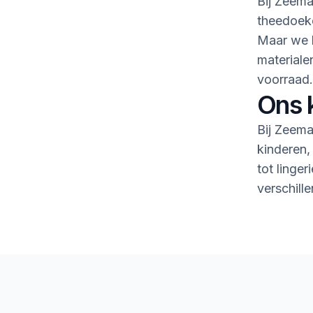
Bij Zeema
theedoeke
Maar we h
material
voorraad.
Ons 
Bij Zeema
kinderen,
tot linge
verschille