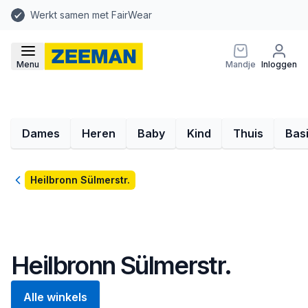
Werkt samen met FairWear
Menu
Mandje
Inloggen
Dames
Heren
Baby
Kind
Thuis
Bas
Terug
Heilbronn Sülmerstr.
Heilbronn Sülmerstr.
Alle winkels