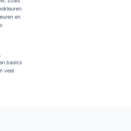
l, zoals
nskleuren.
leuren en
op
,
an basics
n veel