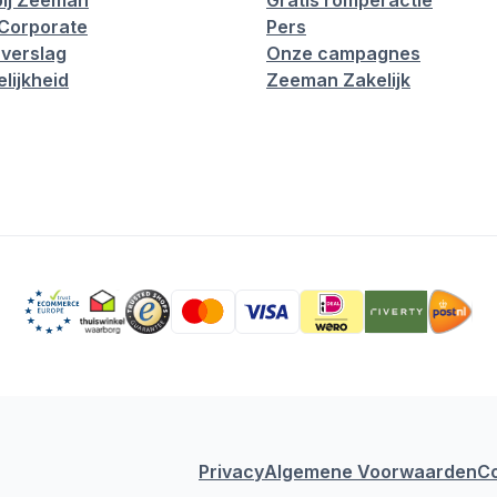
ij Zeeman
Gratis romperactie
Corporate
Pers
verslag
Onze campagnes
lijkheid
Zeeman Zakelijk
Privacy
Algemene Voorwaarden
C