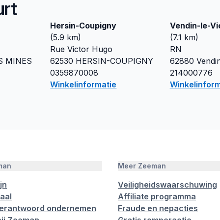
urt
Hersin-Coupigny
Vendin-le-Vie
(
5.9
km)
(
7.1
km)
Rue Victor Hugo
RN
S MINES
62530
HERSIN-COUPIGNY
62880
Vendin
0359870008
214000776
Winkelinformatie
Winkelinform
man
Meer Zeeman
jn
Veiligheidswaarschuwing
aal
Affiliate programma
verantwoord ondernemen
Fraude en nepacties