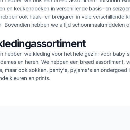
n hebben we ook een breed assortiment huishoudtextie
n en keukendoeken in verschillende basis- en seizoe
ebben ook haak- en breigaren in vele verschillende k
en. Bovendien hebben we altijd schoonmaakmiddelen 
kledingassortiment
n hebben we kleding voor het hele gezin: voor baby's
 dames en heren. We hebben een breed assortiment, v
rie, maar ook sokken, panty's, pyjama's en ondergoed i
nde kleuren en prints.