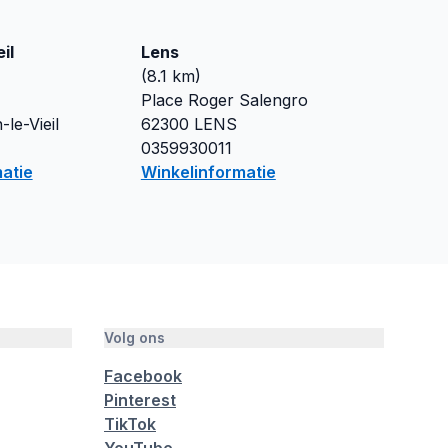
il
Lens
(
8.1
km)
Place Roger Salengro
-le-Vieil
62300
LENS
0359930011
atie
Winkelinformatie
Volg ons
Facebook
Pinterest
TikTok