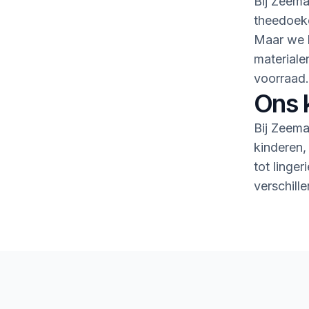
Bij Zeema
theedoeke
Maar we h
material
voorraad.
Ons 
Bij Zeema
kinderen,
tot linge
verschille