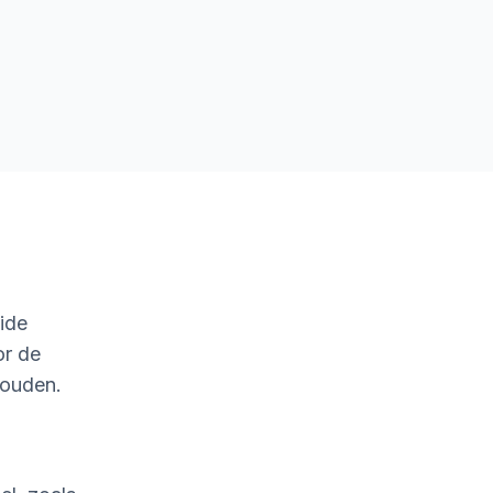
ide
or de
houden.