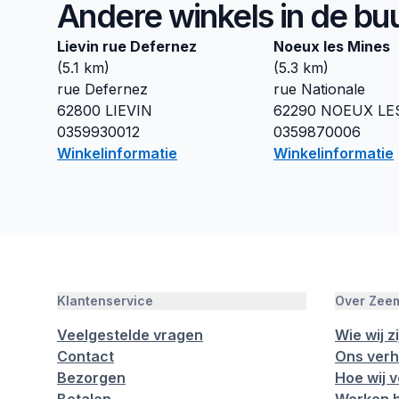
Andere winkels in de bu
Lievin rue Defernez
Noeux les Mines
(
5.1
km)
(
5.3
km)
rue Defernez
rue Nationale
62800
LIEVIN
62290
NOEUX LE
0359930012
0359870006
Winkelinformatie
Winkelinformatie
Klantenservice
Over Zee
Veelgestelde vragen
Wie wij zi
Contact
Ons verh
Bezorgen
Hoe wij 