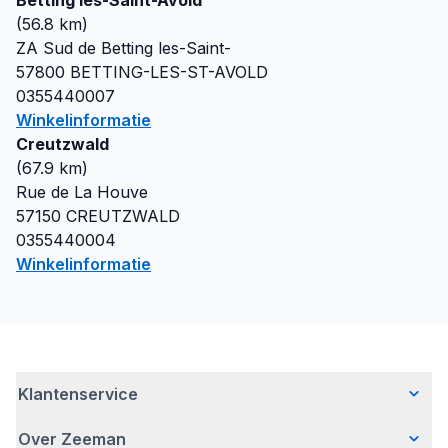
Betting les-Saint-Avold
(
56.8
km)
ZA Sud de Betting les-Saint-
57800
BETTING-LES-ST-AVOLD
0355440007
Winkelinformatie
Creutzwald
(
67.9
km)
Rue de La Houve
57150
CREUTZWALD
0355440004
Winkelinformatie
Klantenservice
Over Zeeman
Veelgestelde vragen