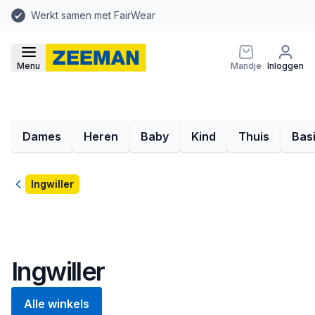
Werkt samen met FairWear
Menu
Mandje
Inloggen
Dames
Heren
Baby
Kind
Thuis
Bas
Terug
Ingwiller
Ingwiller
Alle winkels