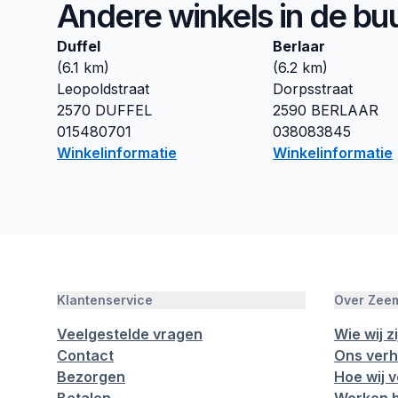
Andere winkels in de bu
Duffel
Berlaar
(
6.1
km)
(
6.2
km)
Leopoldstraat
Dorpsstraat
2570
DUFFEL
2590
BERLAAR
015480701
038083845
Winkelinformatie
Winkelinformatie
Klantenservice
Over Zee
Veelgestelde vragen
Wie wij zi
Contact
Ons verh
Bezorgen
Hoe wij 