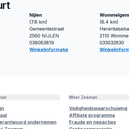
urt
Nijlen
Wommelgem
(
7.8
km)
(
8.4
km)
Gemeentestraat
Herentalseb
2560
NIJLEN
2110
Womme
038083819
033032830
Winkelinformatie
Winkelinform
man
Meer Zeeman
jn
Veiligheidswaarschuwing
aal
Affiliate programma
verantwoord ondernemen
Fraude en nepacties