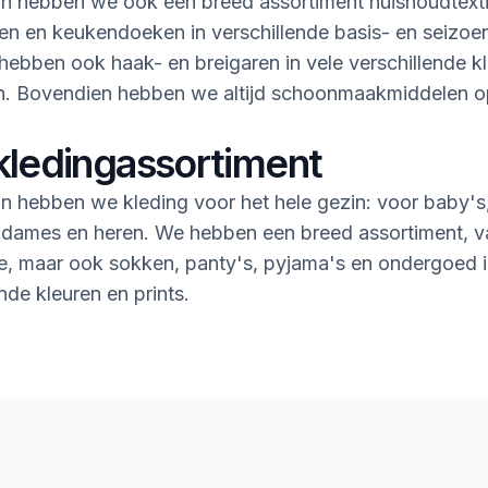
n hebben we ook een breed assortiment huishoudtextie
n en keukendoeken in verschillende basis- en seizoe
ebben ook haak- en breigaren in vele verschillende k
en. Bovendien hebben we altijd schoonmaakmiddelen 
kledingassortiment
n hebben we kleding voor het hele gezin: voor baby's
 dames en heren. We hebben een breed assortiment, v
rie, maar ook sokken, panty's, pyjama's en ondergoed i
nde kleuren en prints.