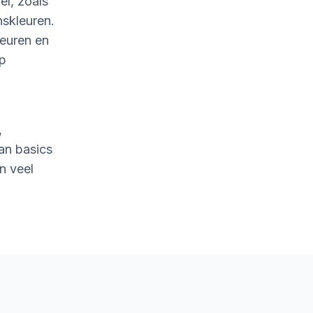
l, zoals
nskleuren.
leuren en
op
,
an basics
n veel