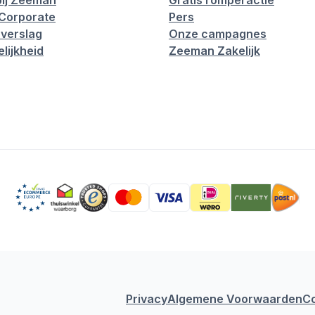
ij Zeeman
Gratis romperactie
Corporate
Pers
verslag
Onze campagnes
lijkheid
Zeeman Zakelijk
Privacy
Algemene Voorwaarden
C