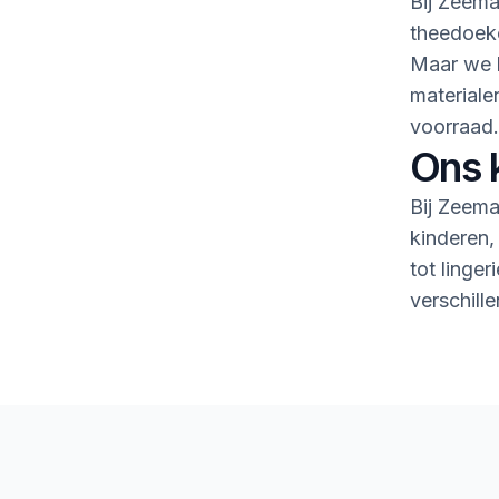
Bij Zeema
theedoeke
Maar we h
material
voorraad.
Ons 
Bij Zeema
kinderen,
tot linge
verschille