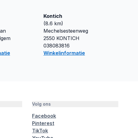
Kontich
(
8.6
km)
aan
Mechelsesteenweg
lgem
2550
KONTICH
038083816
atie
Winkelinformatie
Volg ons
Facebook
Pinterest
TikTok