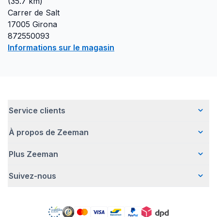
(
35.7
km)
Carrer de Salt
17005
Girona
872550093
Informations sur le magasin
Service clients
À propos de Zeeman
Questions fréquentes
Contact
Plus Zeeman
Qui sommes-nous ?
Livraison
Notre histoire
Paiement
Suivez-nous
Avertissement de sécurité
Une entreprise responsable
Retour d'articles
Communiqué de presse
Travailler chez Zeeman
Garantie
Facebook
Offre body gratuit
Zeeman Corporate (anglais)
Compte
Pinterest
Nos campagnes
Rapport annuel RSE
Magasins Zeeman