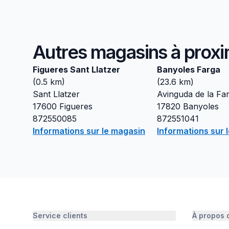
Autres magasins à proxi
Figueres Sant Llatzer
Banyoles Farga
(
0.5
km)
(
23.6
km)
Sant Llatzer
Avinguda de la Fa
17600
Figueres
17820
Banyoles
872550085
872551041
Informations sur le magasin
Informations sur 
Service clients
À propos