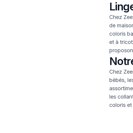
Linge
Chez Zeem
de maison
coloris b
et à tric
proposons
Notr
Chez Zeem
bébés, le
assortime
les colla
coloris et