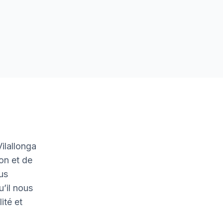
ilallonga
on et de
ous
u’il nous
ité et