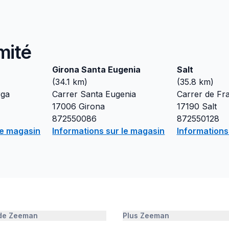
mité
Girona Santa Eugenia
Salt
(
34.1
km)
(
35.8
km)
rga
Carrer Santa Eugenia
Carrer de Fr
17006
Girona
17190
Salt
872550086
872550128
le magasin
Informations sur le magasin
Informations
 de Zeeman
Plus Zeeman