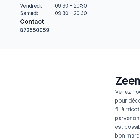
Vendredi
:
09:30 - 20:30
Samedi
:
09:30 - 20:30
Contact
872550059
Zeem
Venez nou
pour déco
fil à tric
parvenons
est possib
bon marc