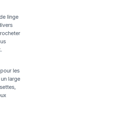
de linge
divers
crocheter
ous
.
pour les
un large
settes,
eux