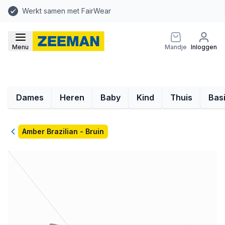
Werkt samen met FairWear
Menu
Mandje
Inloggen
Dames
Heren
Baby
Kind
Thuis
Bas
Terug
Amber Brazilian - Bruin