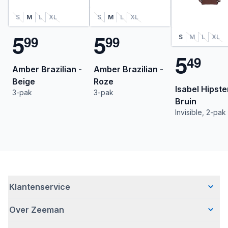
S
M
L
XL
S
M
L
XL
5
5
9
9
9
9
S
M
L
XL
5
4
9
Amber Brazilian -
Amber Brazilian -
Beige
Roze
Isabel Hipste
3-pak
3-pak
Bruin
Invisible, 2-pak
Klantenservice
Over Zeeman
Veelgestelde vragen
Contact