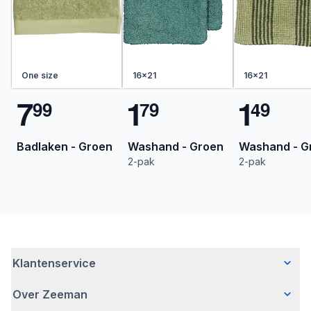
One size
16x21
16x21
7
1
1
9
9
7
9
4
9
Badlaken - Groen
Washand - Groen
Washand - G
2-pak
2-pak
Klantenservice
Over Zeeman
Veelgestelde vragen