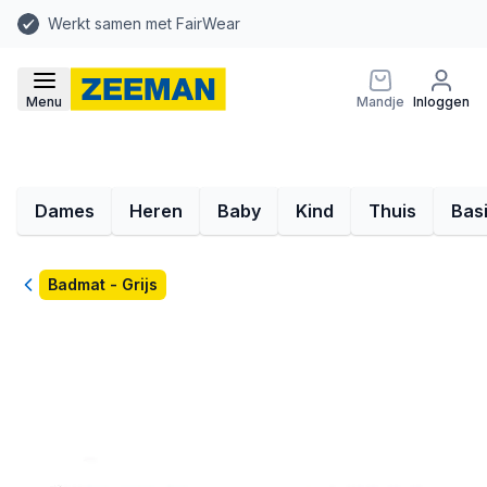
Werkt samen met FairWear
Menu
Mandje
Inloggen
Dames
Heren
Baby
Kind
Thuis
Bas
Terug
Badmat - Grijs